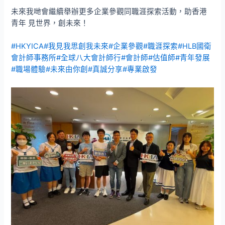
未來我哋會繼續舉辦更多企業參觀同職涯探索活動，助香港
青年 見世界，創未來！
#HKYICA
#我見我思創我未來
#企業參觀
#職涯探索
#HLB國衛
會計師事務所
#全球八大會計師行
#會計師
#估值師
#青年發展
#職場體驗
#未來由你創
#真誠分享
#專業啟發