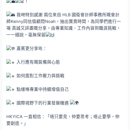
！
我哋特別感謝 兩位來自 HLB 國衛會計師事務所嘅會計
師Kenny同估值顧問Noah，抽出寶貴時間，為同學們進行一
場 真誠又詳盡嘅分享，由專業知識、工作內容到職涯挑戰，
一一細說，毫無保留
嘉賓更分享咗：
入行應有嘅裝備與心態
如何面對工作壓力與挑戰
點樣喺專業中持續增值自己
國際視野下的行業發展機遇
HKYICA 一直相信：「唔只要見，仲要思考；唔止要學，仲
要創造。」