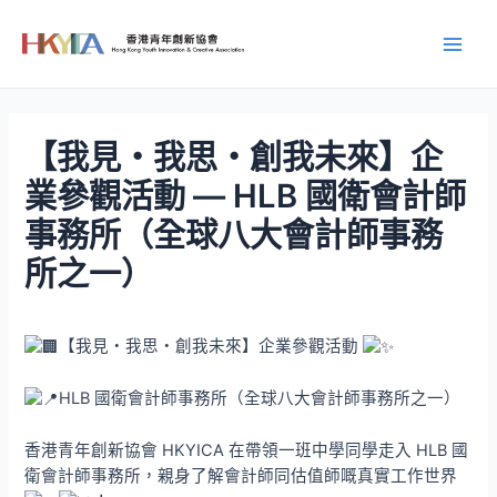
Skip
to
Main
content
Men
【我見・我思・創我未來】企
業參觀活動 — HLB 國衛會計師
事務所（全球八大會計師事務
所之一）
【我見・我思・創我未來】企業參觀活動
HLB 國衛會計師事務所（全球八大會計師事務所之一）
香港青年創新協會 HKYICA 在帶領一班中學同學走入 HLB 國
衛會計師事務所，親身了解會計師同估值師嘅真實工作世界